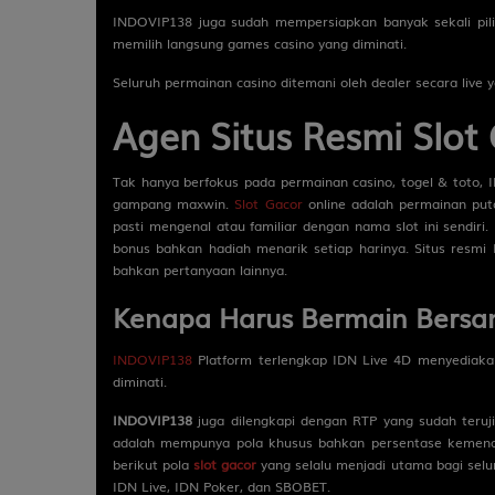
INDOVIP138 juga sudah mempersiapkan banyak sekali pili
memilih langsung games casino yang diminati.
Seluruh permainan casino ditemani oleh dealer secara liv
Agen Situs Resmi Slo
Tak hanya berfokus pada permainan casino, togel & toto,
gampang maxwin.
Slot Gacor
online adalah permainan puta
pasti mengenal atau familiar dengan nama slot ini sendiri
bonus bahkan hadiah menarik setiap harinya. Situs res
bahkan pertanyaan lainnya.
Kenapa Harus Bermain Bers
INDOVIP138
Platform terlengkap IDN Live 4D menyediakan
diminati.
INDOVIP138
juga dilengkapi dengan RTP yang sudah teruj
adalah mempunya pola khusus bahkan persentase kemen
berikut pola
slot gacor
yang selalu menjadi utama bagi selur
IDN Live, IDN Poker, dan SBOBET.