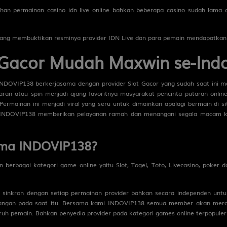
han permainan casino idn live online bahkan beberapa casino sudah lam
e yang membuktikan resminya provider IDN Live dan para pemain mendapatkan
t Gacor Mudah Maxwin se-Ind
 INDOVIP138 berkerjasama dengan provider Slot Gacor yang sudah saat ini m
ran atau spin menjadi ajang favoritnya masyarakat pencinta putaran onlin
. Permainan ini menjadi viral yang seru untuk dimainkan apalagi bermain di
mi INDOVIP138 memberikan pelayanan ramah dan menangani segala macam 
ama INDOVIP138?
 berbagai kategori game online yaitu Slot, Togel, Toto, Livecasino, pok
i sinkron dengan setiap permainan provider bahkan secara independen unt
angan pada saat itu. Bersama kami INDOVIP138 semua member akan meras
uh pemain. Bahkan penyedia provider pada kategori games online terpopuler y