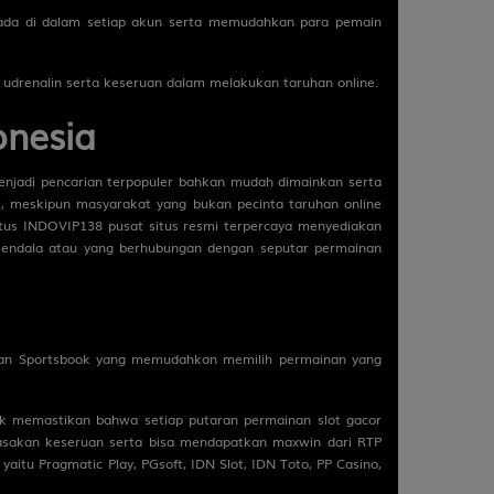
a ada di dalam setiap akun serta memudahkan para pemain
 udrenalin serta keseruan dalam melakukan taruhan online.
onesia
enjadi pencarian terpopuler bahkan mudah dimainkan serta
e, meskipun masyarakat yang bukan pecinta taruhan online
 situs INDOVIP138 pusat situs resmi terpercaya menyediakan
kendala atau yang berhubungan dengan seputar permainan
er dan Sportsbook yang memudahkan memilih permainan yang
uk memastikan bahwa setiap putaran permainan slot gacor
akan keseruan serta bisa mendapatkan maxwin dari RTP
aitu Pragmatic Play, PGsoft, IDN Slot, IDN Toto, PP Casino,