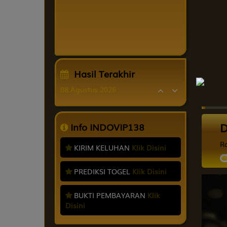
Hasil Terakhir
08 Agustus 2026
NEWYORKDAY
0
5
8
8
D
Info INDOVIP138
NEWYORKEVE
6
1
4
8
R
KIRIM KELUHAN
Klik Disini
WASHINGTONDY
9
8
9
0
PREDIKSI TOGEL
Klik Disini
WASHINGTONEV
8
1
1
1
BUKTI PEMBAYARAN
Klik
Disini