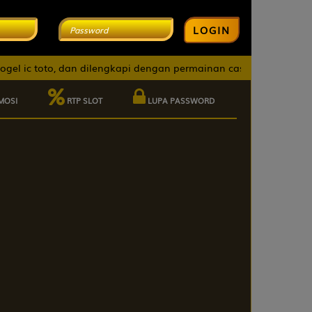
LOGIN
o, dan dilengkapi dengan permainan casino live online terlengkap
MOSI
RTP SLOT
LUPA PASSWORD