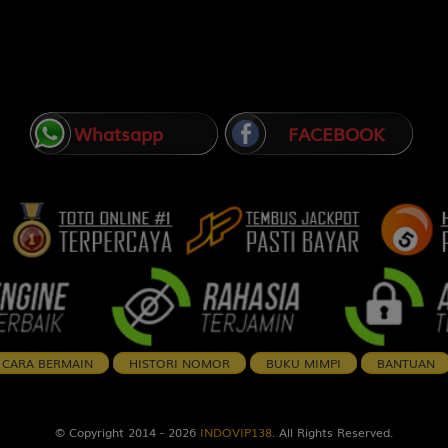
Whatsapp
FACEBOOK
CARA BERMAIN
HISTORI NOMOR
BUKU MIMPI
BANTUAN
© Copyright 2014 - 2026
INDOVIP138
. All Rights Reserved.