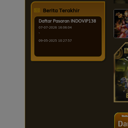
Berita Terakhir
Daftar Pasaran INDOVIP138
07-07-2026 16:06:04
09-05-2025 10:27:57