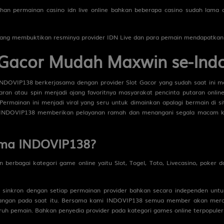
han permainan casino idn live online bahkan beberapa casino sudah lam
e yang membuktikan resminya provider IDN Live dan para pemain mendapatkan
t Gacor Mudah Maxwin se-Ind
 INDOVIP138 berkerjasama dengan provider Slot Gacor yang sudah saat ini m
ran atau spin menjadi ajang favoritnya masyarakat pencinta putaran onlin
. Permainan ini menjadi viral yang seru untuk dimainkan apalagi bermain di
mi INDOVIP138 memberikan pelayanan ramah dan menangani segala macam 
ama INDOVIP138?
 berbagai kategori game online yaitu Slot, Togel, Toto, Livecasino, pok
i sinkron dengan setiap permainan provider bahkan secara independen unt
angan pada saat itu. Bersama kami INDOVIP138 semua member akan meras
uh pemain. Bahkan penyedia provider pada kategori games online terpopuler y