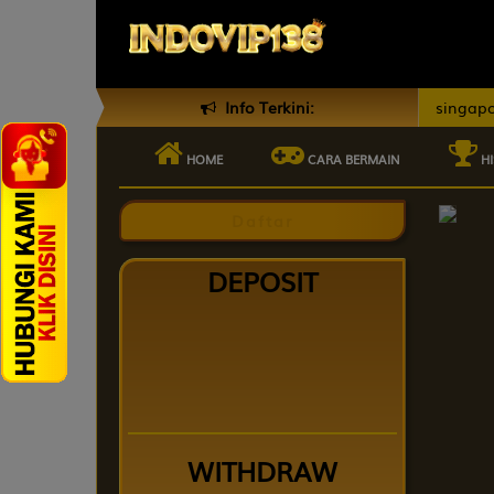
banyak pilihan pasaran togel seperti togel singapore, togel hon
Info Terkini:
HOME
CARA BERMAIN
H
Daftar
DEPOSIT
WITHDRAW