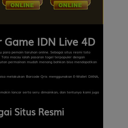
r Game IDN Live 4D
u para pemain taruhan online. Sebagai situs resmi toto
. Toto macau ialah pasaran togel terpopuler dengan
 sebutan permainan mudah menang bahkan bisa mendapatkan
 bisa melakukan Barcode Qris menggunakan E-Wallet DANA,
makin lancar serta seru dimainkan, dan tentunya kami juga
ai Situs Resmi