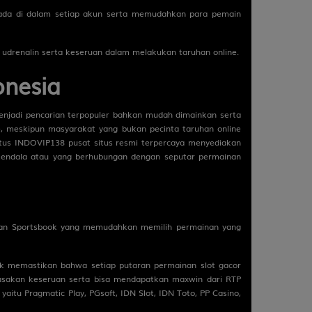
a ada di dalam setiap akun serta memudahkan para pemain
 udrenalin serta keseruan dalam melakukan taruhan online.
onesia
enjadi pencarian terpopuler bahkan mudah dimainkan serta
e, meskipun masyarakat yang bukan pecinta taruhan online
 situs INDOVIP138 pusat situs resmi terpercaya menyediakan
kendala atau yang berhubungan dengan seputar permainan
er dan Sportsbook yang memudahkan memilih permainan yang
uk memastikan bahwa setiap putaran permainan slot gacor
akan keseruan serta bisa mendapatkan maxwin dari RTP
aitu Pragmatic Play, PGsoft, IDN Slot, IDN Toto, PP Casino,