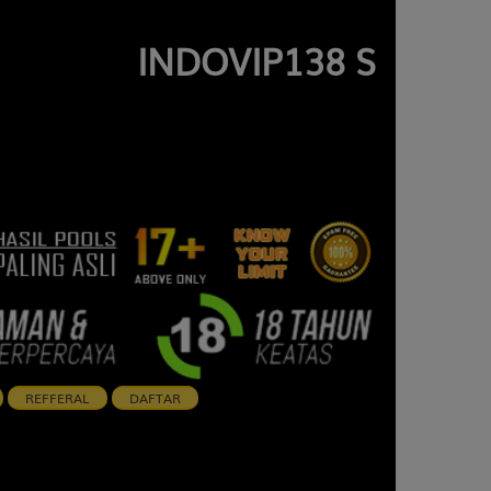
INDOVIP138 SITUS TOT
REFFERAL
DAFTAR