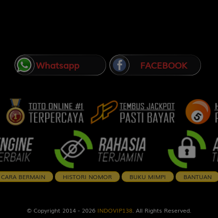
Whatsapp
FACEBOOK
CARA BERMAIN
HISTORI NOMOR
BUKU MIMPI
BANTUAN
© Copyright 2014 - 2026
INDOVIP138
. All Rights Reserved.