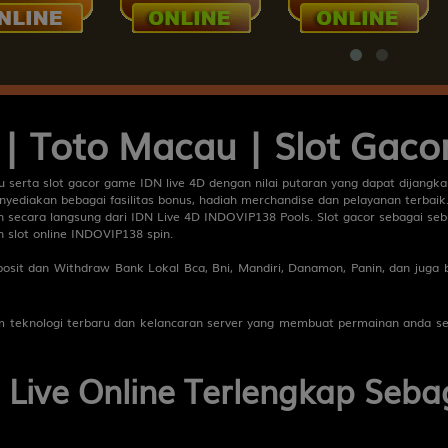
 Toto Macau | Slot Gaco
 serta slot gacor game IDN live 4D dengan nilai putaran yang dapat dijangka
yediakan bebagai fasilitas bonus, hadiah merchandise dan pelayanan terbaik
n secara langsung dari IDN Live 4D INDOVIP138 Pools. Slot gacor sebagai
 slot online INDOVIP138 spin.
it dan Withdraw Bank Lokal Bca, Bni, Mandiri, Danamon, Panin, dan juga
m teknologi terbaru dan kelancaran server yang membuat permainan anda se
Live Online Terlengkap Sebag