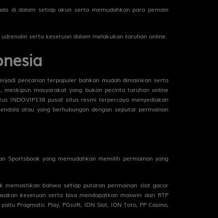
a ada di dalam setiap akun serta memudahkan para pemain
 udrenalin serta keseruan dalam melakukan taruhan online.
onesia
enjadi pencarian terpopuler bahkan mudah dimainkan serta
e, meskipun masyarakat yang bukan pecinta taruhan online
 situs INDOVIP138 pusat situs resmi terpercaya menyediakan
kendala atau yang berhubungan dengan seputar permainan
er dan Sportsbook yang memudahkan memilih permainan yang
uk memastikan bahwa setiap putaran permainan slot gacor
akan keseruan serta bisa mendapatkan maxwin dari RTP
aitu Pragmatic Play, PGsoft, IDN Slot, IDN Toto, PP Casino,