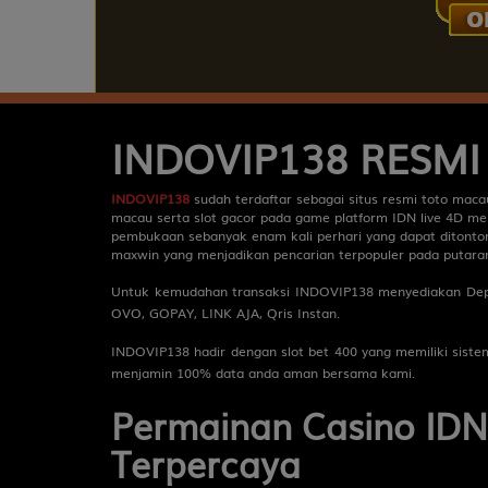
INDOVIP138 RESMI |
INDOVIP138
sudah terdaftar sebagai situs resmi toto macau
macau serta slot gacor pada game platform IDN live 4D men
pembukaan sebanyak enam kali perhari yang dapat ditonto
maxwin yang menjadikan pencarian terpopuler pada putaran
Untuk kemudahan transaksi INDOVIP138 menyediakan Depos
OVO, GOPAY, LINK AJA, Qris Instan.
INDOVIP138 hadir dengan slot bet 400 yang memiliki siste
menjamin 100% data anda aman bersama kami.
Permainan Casino IDN 
Terpercaya