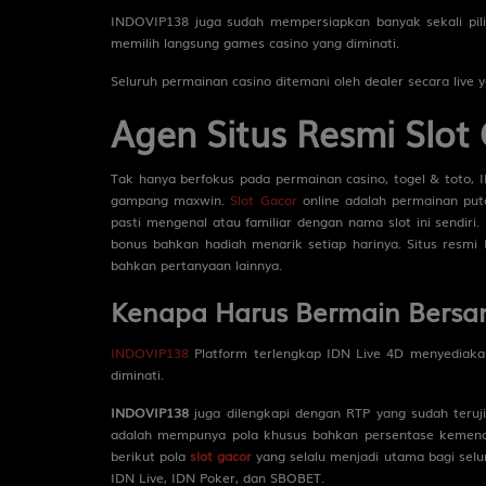
INDOVIP138 juga sudah mempersiapkan banyak sekali pili
memilih langsung games casino yang diminati.
Seluruh permainan casino ditemani oleh dealer secara liv
Agen Situs Resmi Slo
Tak hanya berfokus pada permainan casino, togel & toto,
gampang maxwin.
Slot Gacor
online adalah permainan puta
pasti mengenal atau familiar dengan nama slot ini sendiri
bonus bahkan hadiah menarik setiap harinya. Situs res
bahkan pertanyaan lainnya.
Kenapa Harus Bermain Bers
INDOVIP138
Platform terlengkap IDN Live 4D menyediakan
diminati.
INDOVIP138
juga dilengkapi dengan RTP yang sudah teruj
adalah mempunya pola khusus bahkan persentase kemen
berikut pola
slot gacor
yang selalu menjadi utama bagi selur
IDN Live, IDN Poker, dan SBOBET.