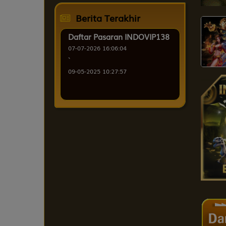
Berita Terakhir
Daftar Pasaran INDOVIP138
07-07-2026 16:06:04
09-05-2025 10:27:57