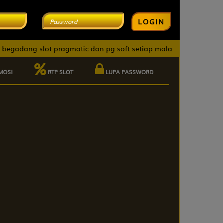
LOGIN
t pragmatic dan pg soft setiap malam. Tersedia banyak pilihan p
MOSI
RTP SLOT
LUPA PASSWORD