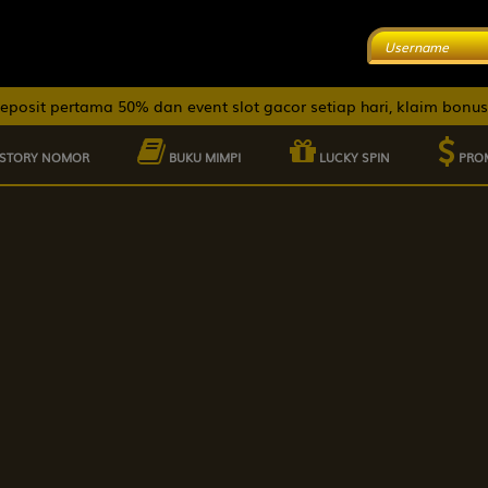
a 50% dan event slot gacor setiap hari, klaim bonus begadang slo
ISTORY NOMOR
BUKU MIMPI
LUCKY SPIN
PRO