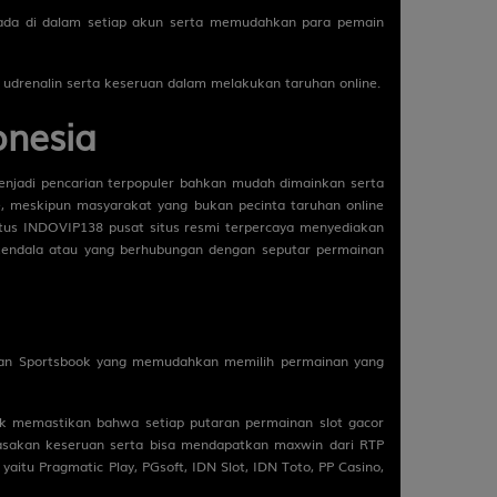
a ada di dalam setiap akun serta memudahkan para pemain
 udrenalin serta keseruan dalam melakukan taruhan online.
onesia
enjadi pencarian terpopuler bahkan mudah dimainkan serta
e, meskipun masyarakat yang bukan pecinta taruhan online
 situs INDOVIP138 pusat situs resmi terpercaya menyediakan
kendala atau yang berhubungan dengan seputar permainan
er dan Sportsbook yang memudahkan memilih permainan yang
uk memastikan bahwa setiap putaran permainan slot gacor
akan keseruan serta bisa mendapatkan maxwin dari RTP
aitu Pragmatic Play, PGsoft, IDN Slot, IDN Toto, PP Casino,