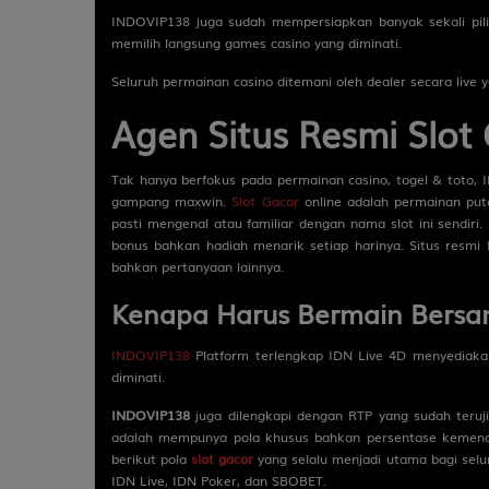
INDOVIP138 juga sudah mempersiapkan banyak sekali pili
memilih langsung games casino yang diminati.
Seluruh permainan casino ditemani oleh dealer secara liv
Agen Situs Resmi Slo
Tak hanya berfokus pada permainan casino, togel & toto,
gampang maxwin.
Slot Gacor
online adalah permainan puta
pasti mengenal atau familiar dengan nama slot ini sendiri
bonus bahkan hadiah menarik setiap harinya. Situs res
bahkan pertanyaan lainnya.
Kenapa Harus Bermain Bers
INDOVIP138
Platform terlengkap IDN Live 4D menyediakan
diminati.
INDOVIP138
juga dilengkapi dengan RTP yang sudah teruj
adalah mempunya pola khusus bahkan persentase kemen
berikut pola
slot gacor
yang selalu menjadi utama bagi selur
IDN Live, IDN Poker, dan SBOBET.