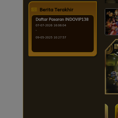
Berita Terakhir
Daftar Pasaran INDOVIP138
07-07-2026 16:06:04
09-05-2025 10:27:57