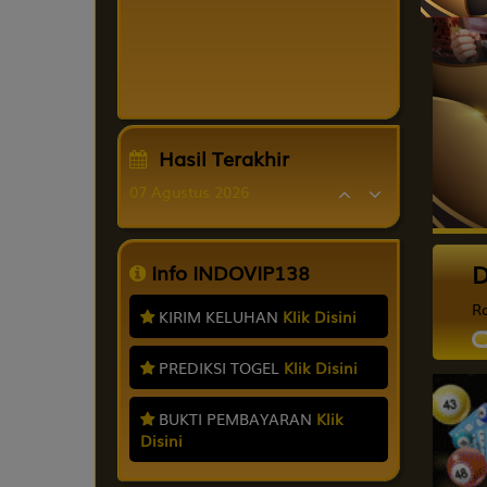
Hasil Terakhir
07 Agustus 2026
ICTOTO17
4
5
2
6
D
Info INDOVIP138
ICTOTO20
0
6
9
2
R
KIRIM KELUHAN
Klik Disini
ICTOTO23
0
6
1
2
PREDIKSI TOGEL
Klik Disini
SG7DAYS
0
9
5
0
BUKTI PEMBAYARAN
Klik
Disini