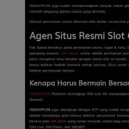
INDOVIP138 juga sudah mempersiapkan banyak sekali pili
memilih langsung games casino yang diminati.
Seluruh permainan casino ditemani oleh dealer secara liv
Agen Situs Resmi Slo
Tak hanya berfokus pada permainan casino, togel & toto,
gampang maxwin.
Slot Gacor
online adalah permainan puta
pasti mengenal atau familiar dengan nama slot ini sendiri
bonus bahkan hadiah menarik setiap harinya. Situs res
bahkan pertanyaan lainnya.
Kenapa Harus Bermain Bers
INDOVIP138
Platform terlengkap IDN Live 4D menyediakan
diminati.
INDOVIP138
juga dilengkapi dengan RTP yang sudah teruj
adalah mempunya pola khusus bahkan persentase kemen
berikut pola
slot gacor
yang selalu menjadi utama bagi selur
IDN Live, IDN Poker, dan SBOBET.