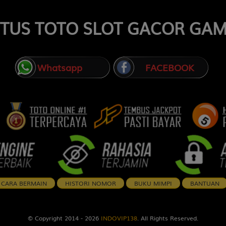
 TOTO SLOT GACOR GAMPAN
Whatsapp
FACEBOOK
CARA BERMAIN
HISTORI NOMOR
BUKU MIMPI
BANTUAN
© Copyright 2014 - 2026
INDOVIP138
. All Rights Reserved.