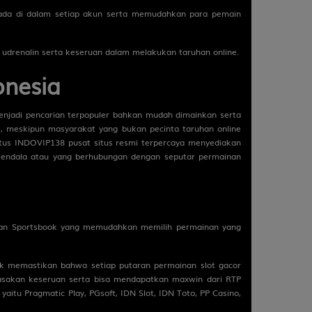
a ada di dalam setiap akun serta memudahkan para pemain
 udrenalin serta keseruan dalam melakukan taruhan online.
onesia
enjadi pencarian terpopuler bahkan mudah dimainkan serta
e, meskipun masyarakat yang bukan pecinta taruhan online
 situs INDOVIP138 pusat situs resmi terpercaya menyediakan
kendala atau yang berhubungan dengan seputar permainan
er dan Sportsbook yang memudahkan memilih permainan yang
uk memastikan bahwa setiap putaran permainan slot gacor
akan keseruan serta bisa mendapatkan maxwin dari RTP
aitu Pragmatic Play, PGsoft, IDN Slot, IDN Toto, PP Casino,