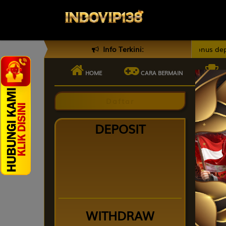
ng di Situs Toto INDOVIP138, dapatkan bonus deposit pertama 50% 
Info Terkini:
HOME
CARA BERMAIN
H
Daftar
DEPOSIT
WITHDRAW