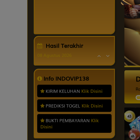
Hasil Terakhir
08 Agustus 2026
ICTOTO17
4
5
2
6
D
Info INDOVIP138
ICTOTO20
6
3
5
4
R
KIRIM KELUHAN
Klik Disini
ICTOTO23
3
7
8
9
PREDIKSI TOGEL
Klik Disini
SG7DAYS
0
9
5
0
BUKTI PEMBAYARAN
Klik
Disini