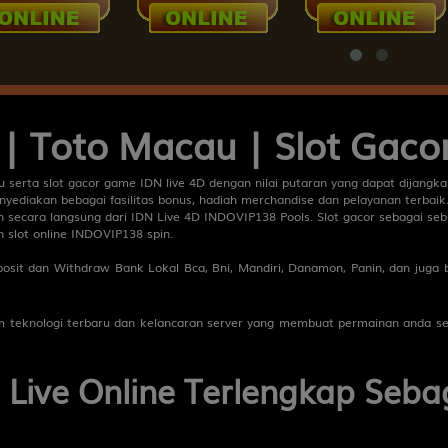
 Toto Macau | Slot Gaco
 serta slot gacor game IDN live 4D dengan nilai putaran yang dapat dijangka
yediakan bebagai fasilitas bonus, hadiah merchandise dan pelayanan terbaik
n secara langsung dari IDN Live 4D INDOVIP138 Pools. Slot gacor sebagai
 slot online INDOVIP138 spin.
it dan Withdraw Bank Lokal Bca, Bni, Mandiri, Danamon, Panin, dan juga
m teknologi terbaru dan kelancaran server yang membuat permainan anda se
Live Online Terlengkap Sebag