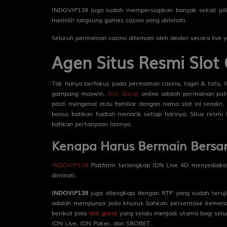
INDOVIP138 juga sudah mempersiapkan banyak sekali pili
memilih langsung games casino yang diminati.
Seluruh permainan casino ditemani oleh dealer secara liv
Agen Situs Resmi Slo
Tak hanya berfokus pada permainan casino, togel & toto,
gampang maxwin.
Slot Gacor
online adalah permainan puta
pasti mengenal atau familiar dengan nama slot ini sendiri
bonus bahkan hadiah menarik setiap harinya. Situs res
bahkan pertanyaan lainnya.
Kenapa Harus Bermain Bers
INDOVIP138
Platform terlengkap IDN Live 4D menyediakan
diminati.
INDOVIP138
juga dilengkapi dengan RTP yang sudah teruj
adalah mempunya pola khusus bahkan persentase kemen
berikut pola
slot gacor
yang selalu menjadi utama bagi selur
IDN Live, IDN Poker, dan SBOBET.