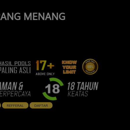
 MENANG
REFFERAL
DAFTAR