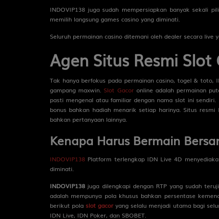
INDOVIP138 juga sudah mempersiapkan banyak sekali pili
memilih langsung games casino yang diminati.
Seluruh permainan casino ditemani oleh dealer secara liv
Agen Situs Resmi Slo
Tak hanya berfokus pada permainan casino, togel & toto,
gampang maxwin.
Slot Gacor
online adalah permainan puta
pasti mengenal atau familiar dengan nama slot ini sendiri
bonus bahkan hadiah menarik setiap harinya. Situs res
bahkan pertanyaan lainnya.
Kenapa Harus Bermain Bers
INDOVIP138
Platform terlengkap IDN Live 4D menyediakan
diminati.
INDOVIP138
juga dilengkapi dengan RTP yang sudah teruj
adalah mempunya pola khusus bahkan persentase kemen
berikut pola
slot gacor
yang selalu menjadi utama bagi selur
IDN Live, IDN Poker, dan SBOBET.