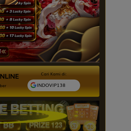
Cari Kami di:
NLINE
INDOVIP138
ber