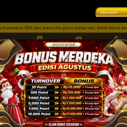
an event slot gacor setiap hari, klaim bonus begadang slot pragm
ISTORY NOMOR
BUKU MIMPI
LUCKY SPIN
PRO