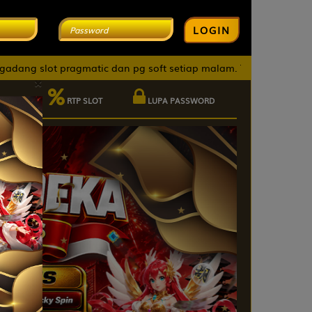
LOGIN
atic dan pg soft setiap malam. Tersedia banyak pilihan pasaran 
×
MOSI
RTP SLOT
LUPA PASSWORD