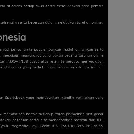
a ada di dalam setiap akun serta memudahkan para pemain
 udrenalin serta keseruan dalam melakukan taruhan online.
onesia
enjadi pencarian terpopuler bahkan mudah dimainkan serta
e, meskipun masyarakat yang bukan pecinta taruhan online
 situs INDOVIP138 pusat situs resmi terpercaya menyediakan
kendala atau yang berhubungan dengan seputar permainan
er dan Sportsbook yang memudahkan memilih permainan yang
uk memastikan bahwa setiap putaran permainan slot gacor
akan keseruan serta bisa mendapatkan maxwin dari RTP
aitu Pragmatic Play, PGsoft, IDN Slot, IDN Toto, PP Casino,