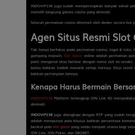
INDOVIP138 juga sudah mempersiapkan banyak sekali pili
memilih langsung games casino yang diminati.
Seluruh permainan casino ditemani oleh dealer secara liv
Agen Situs Resmi Slo
Tak hanya berfokus pada permainan casino, togel & toto,
gampang maxwin.
Slot Gacor
online adalah permainan puta
pasti mengenal atau familiar dengan nama slot ini sendiri
bonus bahkan hadiah menarik setiap harinya. Situs res
bahkan pertanyaan lainnya.
Kenapa Harus Bermain Bers
INDOVIP138
Platform terlengkap IDN Live 4D menyediakan
diminati.
INDOVIP138
juga dilengkapi dengan RTP yang sudah teruj
adalah mempunya pola khusus bahkan persentase kemen
berikut pola
slot gacor
yang selalu menjadi utama bagi selur
IDN Live, IDN Poker, dan SBOBET.