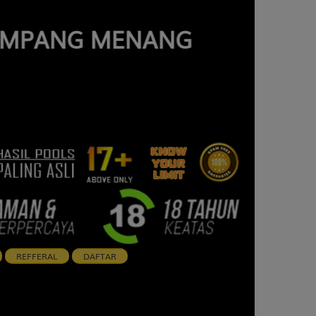
NG MENANG
REFFERAL
DAFTAR