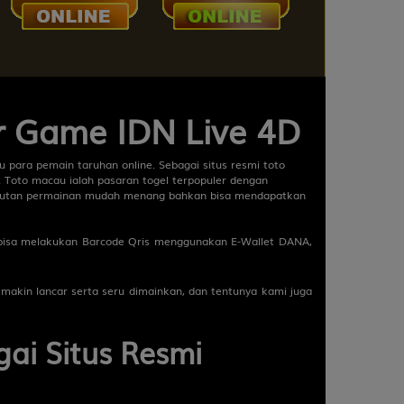
r Game IDN Live 4D
u para pemain taruhan online. Sebagai situs resmi toto
. Toto macau ialah pasaran togel terpopuler dengan
 sebutan permainan mudah menang bahkan bisa mendapatkan
 bisa melakukan Barcode Qris menggunakan E-Wallet DANA,
makin lancar serta seru dimainkan, dan tentunya kami juga
ai Situs Resmi