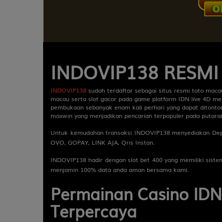
INDOVIP138 RESMI |
INDOVIP138
sudah terdaftar sebagai situs resmi toto macau
macau serta slot gacor pada game platform IDN live 4D men
pembukaan sebanyak enam kali perhari yang dapat ditonto
maxwin yang menjadikan pencarian terpopuler pada putaran
Untuk kemudahan transaksi INDOVIP138 menyediakan Depos
OVO, GOPAY, LINK AJA, Qris Instan.
INDOVIP138 hadir dengan slot bet 400 yang memiliki siste
menjamin 100% data anda aman bersama kami.
Permainan Casino IDN 
Terpercaya