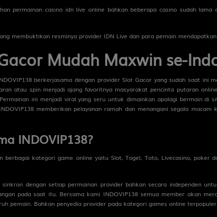
han permainan casino idn live online bahkan beberapa casino sudah lam
e yang membuktikan resminya provider IDN Live dan para pemain mendapatkan
t Gacor Mudah Maxwin se-Ind
 INDOVIP138 berkerjasama dengan provider Slot Gacor yang sudah saat ini m
ran atau spin menjadi ajang favoritnya masyarakat pencinta putaran onlin
. Permainan ini menjadi viral yang seru untuk dimainkan apalagi bermain di
mi INDOVIP138 memberikan pelayanan ramah dan menangani segala macam 
ama INDOVIP138?
 berbagai kategori game online yaitu Slot, Togel, Toto, Livecasino, pok
i sinkron dengan setiap permainan provider bahkan secara independen unt
angan pada saat itu. Bersama kami INDOVIP138 semua member akan meras
uh pemain. Bahkan penyedia provider pada kategori games online terpopuler y