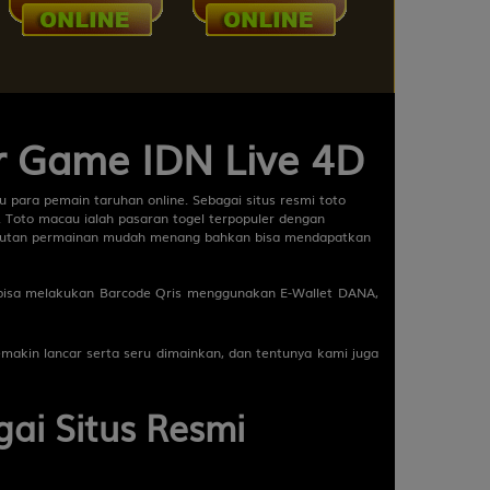
r Game IDN Live 4D
u para pemain taruhan online. Sebagai situs resmi toto
. Toto macau ialah pasaran togel terpopuler dengan
 sebutan permainan mudah menang bahkan bisa mendapatkan
 bisa melakukan Barcode Qris menggunakan E-Wallet DANA,
makin lancar serta seru dimainkan, dan tentunya kami juga
ai Situs Resmi