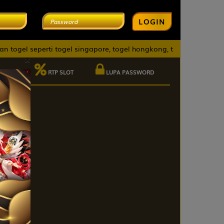
LOGIN
 togel singapore, togel hongkong, togel kowloon, togel sydney, 
×
MOSI
RTP SLOT
LUPA PASSWORD