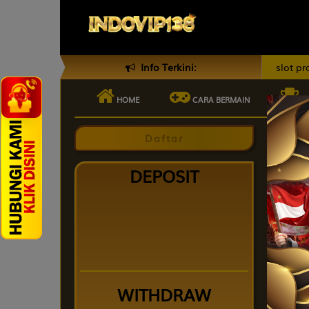
t gacor setiap hari, klaim bonus begadang slot pragmatic dan pg 
Info Terkini:
HOME
CARA BERMAIN
H
Daftar
DEPOSIT
WITHDRAW