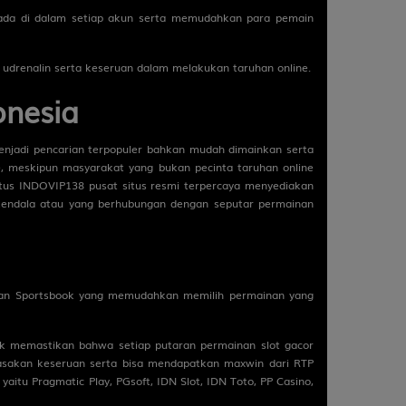
a ada di dalam setiap akun serta memudahkan para pemain
 udrenalin serta keseruan dalam melakukan taruhan online.
onesia
enjadi pencarian terpopuler bahkan mudah dimainkan serta
e, meskipun masyarakat yang bukan pecinta taruhan online
 situs INDOVIP138 pusat situs resmi terpercaya menyediakan
kendala atau yang berhubungan dengan seputar permainan
er dan Sportsbook yang memudahkan memilih permainan yang
uk memastikan bahwa setiap putaran permainan slot gacor
akan keseruan serta bisa mendapatkan maxwin dari RTP
aitu Pragmatic Play, PGsoft, IDN Slot, IDN Toto, PP Casino,