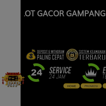
O SLOT GACOR GAMPANG ME
HOME
PROMOSI