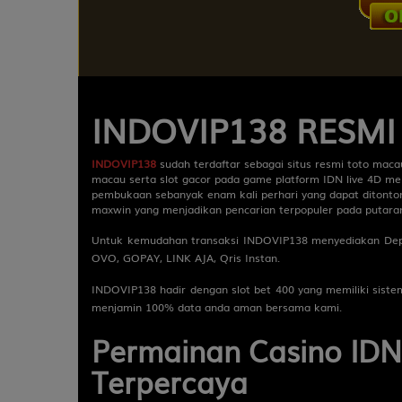
INDOVIP138 RESMI |
INDOVIP138
sudah terdaftar sebagai situs resmi toto macau
macau serta slot gacor pada game platform IDN live 4D men
pembukaan sebanyak enam kali perhari yang dapat ditonto
maxwin yang menjadikan pencarian terpopuler pada putaran
Untuk kemudahan transaksi INDOVIP138 menyediakan Depos
OVO, GOPAY, LINK AJA, Qris Instan.
INDOVIP138 hadir dengan slot bet 400 yang memiliki siste
menjamin 100% data anda aman bersama kami.
Permainan Casino IDN 
Terpercaya