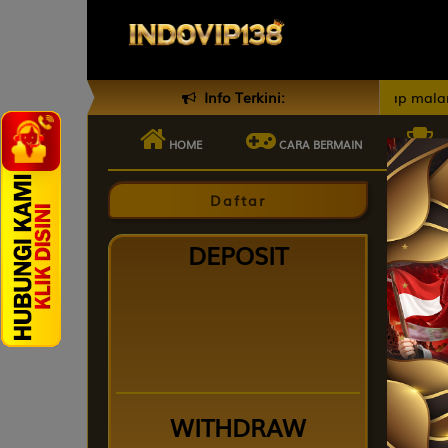
 begadang slot pragmatic dan pg soft setiap malam. Tersedia bany
Info Terkini:
HOME
CARA BERMAIN
H
Daftar
DEPOSIT
WITHDRAW