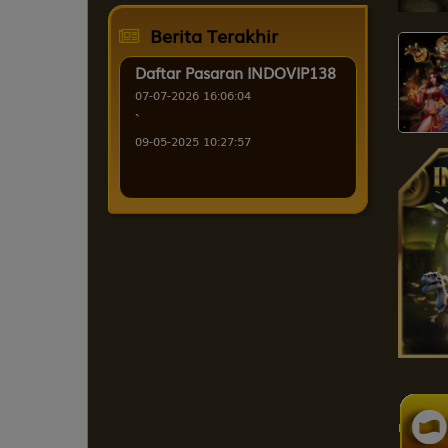
Berita Terakhir
Daftar Pasaran INDOVIP138
07-07-2026 16:06:04
09-05-2025 10:27:57