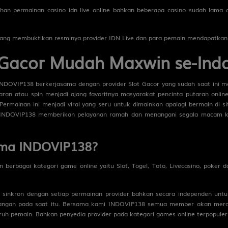
han permainan casino idn live online bahkan beberapa casino sudah lam
e yang membuktikan resminya provider IDN Live dan para pemain mendapatkan
t Gacor Mudah Maxwin se-Ind
 INDOVIP138 berkerjasama dengan provider Slot Gacor yang sudah saat ini m
ran atau spin menjadi ajang favoritnya masyarakat pencinta putaran onlin
. Permainan ini menjadi viral yang seru untuk dimainkan apalagi bermain di
mi INDOVIP138 memberikan pelayanan ramah dan menangani segala macam 
ama INDOVIP138?
 berbagai kategori game online yaitu Slot, Togel, Toto, Livecasino, pok
i sinkron dengan setiap permainan provider bahkan secara independen unt
angan pada saat itu. Bersama kami INDOVIP138 semua member akan meras
uh pemain. Bahkan penyedia provider pada kategori games online terpopuler y