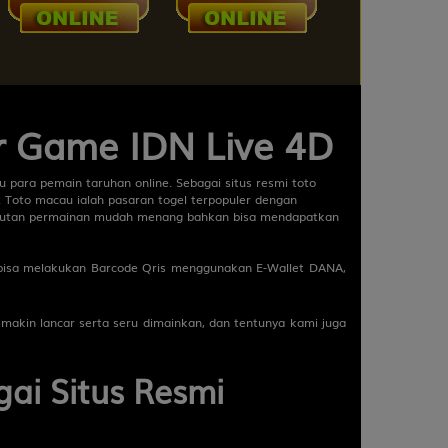
r Game IDN Live 4D
u para pemain taruhan online. Sebagai situs resmi toto
. Toto macau ialah pasaran togel terpopuler dengan
 sebutan permainan mudah menang bahkan bisa mendapatkan
 bisa melakukan Barcode Qris menggunakan E-Wallet DANA,
makin lancar serta seru dimainkan, dan tentunya kami juga
ai Situs Resmi