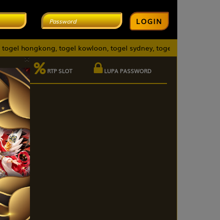
LOGIN
, togel kowloon, togel sydney, togel sg7days, togel ic toto, da
×
MOSI
RTP SLOT
LUPA PASSWORD