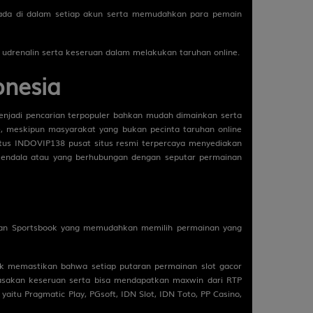
a ada di dalam setiap akun serta memudahkan para pemain
 udrenalin serta keseruan dalam melakukan taruhan online.
onesia
enjadi pencarian terpopuler bahkan mudah dimainkan serta
e, meskipun masyarakat yang bukan pecinta taruhan online
 situs INDOVIP138 pusat situs resmi terpercaya menyediakan
kendala atau yang berhubungan dengan seputar permainan
er dan Sportsbook yang memudahkan memilih permainan yang
uk memastikan bahwa setiap putaran permainan slot gacor
akan keseruan serta bisa mendapatkan maxwin dari RTP
aitu Pragmatic Play, PGsoft, IDN Slot, IDN Toto, PP Casino,