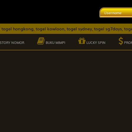
ong, togel kowloon, togel sydney, togel sg7days, togel ic toto, 
ISTORY NOMOR
BUKU MIMPI
LUCKY SPIN
PRO