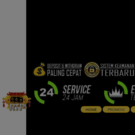
HOME
PROMOSI