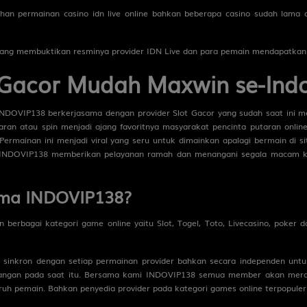
han permainan casino idn live online bahkan beberapa casino sudah lam
e yang membuktikan resminya provider IDN Live dan para pemain mendapatkan
t Gacor Mudah Maxwin se-Ind
 INDOVIP138 berkerjasama dengan provider Slot Gacor yang sudah saat ini m
ran atau spin menjadi ajang favoritnya masyarakat pencinta putaran onlin
. Permainan ini menjadi viral yang seru untuk dimainkan apalagi bermain di
mi INDOVIP138 memberikan pelayanan ramah dan menangani segala macam 
ama INDOVIP138?
 berbagai kategori game online yaitu Slot, Togel, Toto, Livecasino, pok
i sinkron dengan setiap permainan provider bahkan secara independen unt
angan pada saat itu. Bersama kami INDOVIP138 semua member akan meras
uh pemain. Bahkan penyedia provider pada kategori games online terpopuler y