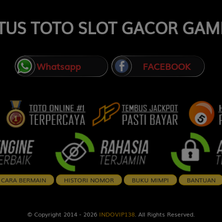
TOTO SLOT GACOR GAMPANG
Whatsapp
FACEBOOK
CARA BERMAIN
HISTORI NOMOR
BUKU MIMPI
BANTUAN
© Copyright 2014 - 2026
INDOVIP138
. All Rights Reserved.