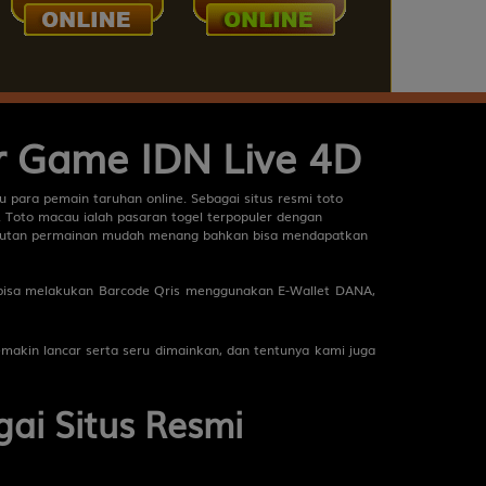
r Game IDN Live 4D
u para pemain taruhan online. Sebagai situs resmi toto
. Toto macau ialah pasaran togel terpopuler dengan
 sebutan permainan mudah menang bahkan bisa mendapatkan
 bisa melakukan Barcode Qris menggunakan E-Wallet DANA,
makin lancar serta seru dimainkan, dan tentunya kami juga
ai Situs Resmi