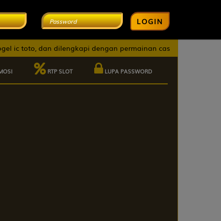
LOGIN
o, dan dilengkapi dengan permainan casino live online terlengkap
MOSI
RTP SLOT
LUPA PASSWORD