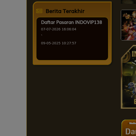
Berita Terakhir
Daftar Pasaran INDOVIP138
07-07-2026 16:06:04
09-05-2025 10:27:57