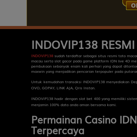
INDOVIP138 RESMI |
INDOVIP138
sudah terdaftar sebagai situs resmi toto macau
macau serta slot gacor pada game platform IDN live 4D men
pembukaan sebanyak enam kali perhari yang dapat ditonto
maxwin yang menjadikan pencarian terpopuler pada putaran
Untuk kemudahan transaksi INDOVIP138 menyediakan Depos
OVO, GOPAY, LINK AJA, Qris Instan.
INDOVIP138 hadir dengan slot bet 400 yang memiliki siste
menjamin 100% data anda aman bersama kami.
Permainan Casino IDN 
Terpercaya