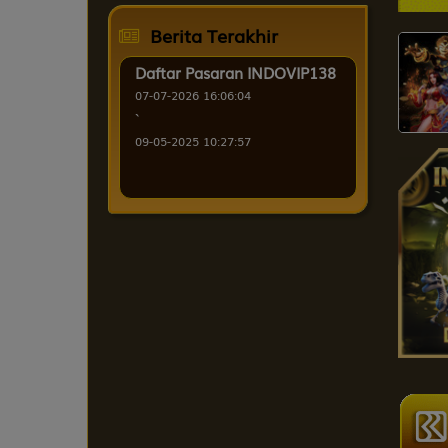
Berita Terakhir
Daftar Pasaran INDOVIP138
07-07-2026 16:06:04
09-05-2025 10:27:57