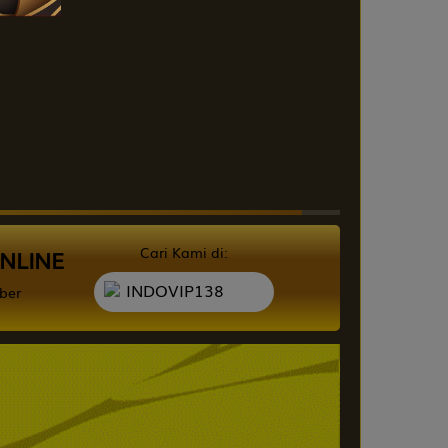
Cari Kami di:
NLINE
INDOVIP138
ber