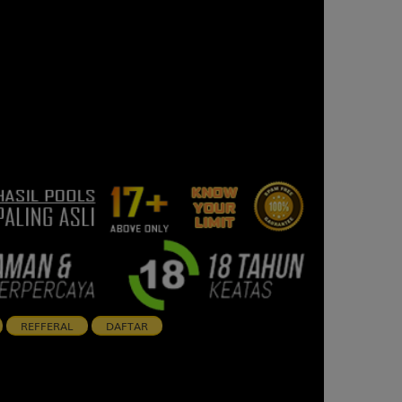
REFFERAL
DAFTAR