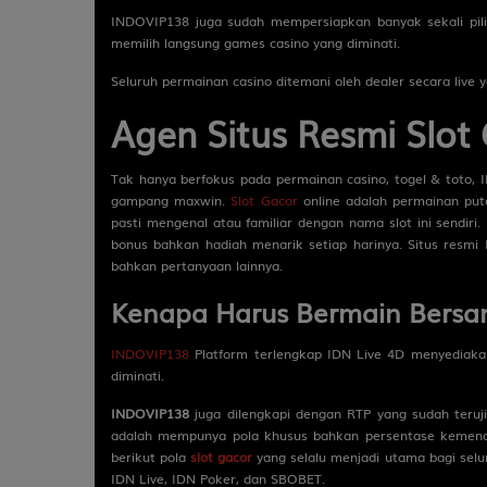
INDOVIP138 juga sudah mempersiapkan banyak sekali pili
memilih langsung games casino yang diminati.
Seluruh permainan casino ditemani oleh dealer secara liv
Agen Situs Resmi Slo
Tak hanya berfokus pada permainan casino, togel & toto,
gampang maxwin.
Slot Gacor
online adalah permainan puta
pasti mengenal atau familiar dengan nama slot ini sendiri
bonus bahkan hadiah menarik setiap harinya. Situs res
bahkan pertanyaan lainnya.
Kenapa Harus Bermain Bers
INDOVIP138
Platform terlengkap IDN Live 4D menyediakan
diminati.
INDOVIP138
juga dilengkapi dengan RTP yang sudah teruj
adalah mempunya pola khusus bahkan persentase kemen
berikut pola
slot gacor
yang selalu menjadi utama bagi selur
IDN Live, IDN Poker, dan SBOBET.