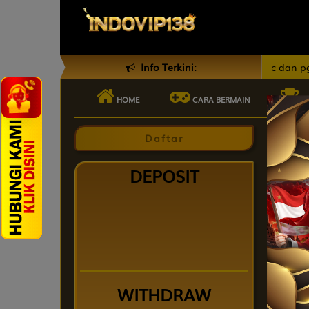
p hari, klaim bonus begadang slot pragmatic dan pg soft setiap m
Info Terkini:
HOME
CARA BERMAIN
H
Daftar
DEPOSIT
WITHDRAW