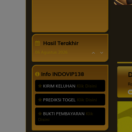
Hasil Terakhir
06 Agustus 2026
KENTUCKYEVE
7
0
2
9
D
Info INDOVIP138
ICTOTO17
5
7
6
9
R
KIRIM KELUHAN
Klik Disini
SHIOKELINCI
2
4
0
9
PREDIKSI TOGEL
Klik Disini
SHIONAGA
8
1
6
0
BUKTI PEMBAYARAN
Klik
Disini