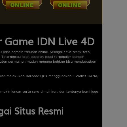
r Game IDN Live 4D
u para pemain taruhan online. Sebagai situs resmi toto
. Toto macau ialah pasaran togel terpopuler dengan
 sebutan permainan mudah menang bahkan bisa mendapatkan
 bisa melakukan Barcode Qris menggunakan E-Wallet DANA,
makin lancar serta seru dimainkan, dan tentunya kami juga
ai Situs Resmi