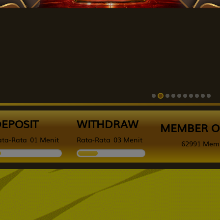
EPOSIT
WITHDRAW
MEMBER O
ata-Rata
01
Menit
Rata-Rata
03
Menit
62991
Mem