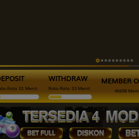
EPOSIT
WITHDRAW
MEMBER O
ata-Rata
01
Menit
Rata-Rata
03
Menit
46698
Mem