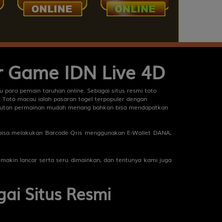
r Game IDN Live 4D
u para pemain taruhan online. Sebagai situs resmi toto
. Toto macau ialah pasaran togel terpopuler dengan
 sebutan permainan mudah menang bahkan bisa mendapatkan
 bisa melakukan Barcode Qris menggunakan E-Wallet DANA,
makin lancar serta seru dimainkan, dan tentunya kami juga
ai Situs Resmi