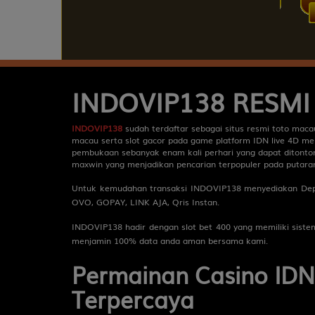
INDOVIP138 RESMI |
INDOVIP138
sudah terdaftar sebagai situs resmi toto macau
macau serta slot gacor pada game platform IDN live 4D men
pembukaan sebanyak enam kali perhari yang dapat ditonto
maxwin yang menjadikan pencarian terpopuler pada putaran
Untuk kemudahan transaksi INDOVIP138 menyediakan Depos
OVO, GOPAY, LINK AJA, Qris Instan.
INDOVIP138 hadir dengan slot bet 400 yang memiliki siste
menjamin 100% data anda aman bersama kami.
Permainan Casino IDN 
Terpercaya