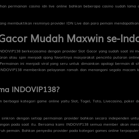
han permainan casino idn live online bahkan beberapa casino sudah lam
e yang membuktikan resminya provider IDN Live dan para pemain mendapatkan
t Gacor Mudah Maxwin se-Ind
 INDOVIP138 berkerjasama dengan provider Slot Gacor yang sudah saat ini m
ran atau spin menjadi ajang favoritnya masyarakat pencinta putaran onlin
. Permainan ini menjadi viral yang seru untuk dimainkan apalagi bermain di
mi INDOVIP138 memberikan pelayanan ramah dan menangani segala macam 
ama INDOVIP138?
 berbagai kategori game online yaitu Slot, Togel, Toto, Livecasino, pok
i sinkron dengan setiap permainan provider bahkan secara independen unt
angan pada saat itu. Bersama kami INDOVIP138 semua member akan meras
uh pemain. Bahkan penyedia provider pada kategori games online terpopuler y