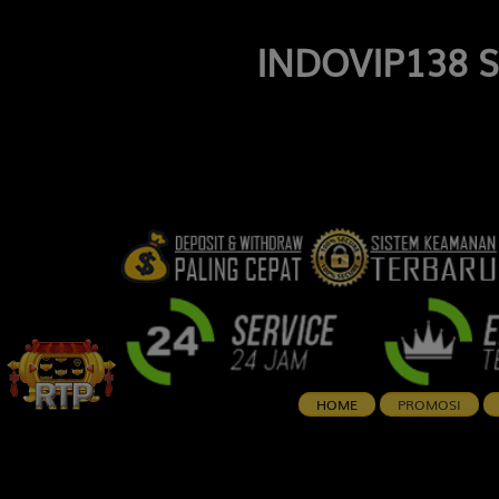
INDOVIP138 SIT
HOME
PROMOSI