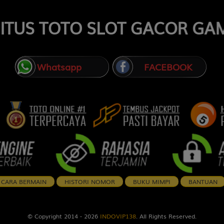
US TOTO SLOT GACOR GAMP
Whatsapp
FACEBOOK
CARA BERMAIN
HISTORI NOMOR
BUKU MIMPI
BANTUAN
© Copyright 2014 - 2026
INDOVIP138
. All Rights Reserved.