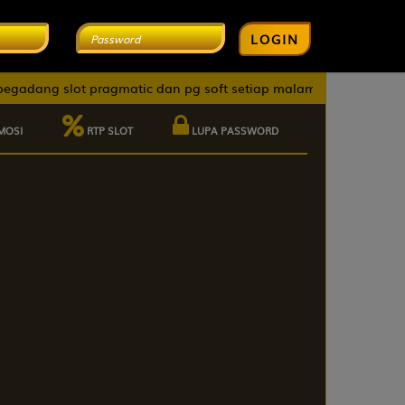
LOGIN
t pragmatic dan pg soft setiap malam. Tersedia banyak pilihan pa
MOSI
RTP SLOT
LUPA PASSWORD