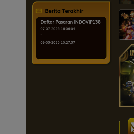
Berita Terakhir
Daftar Pasaran INDOVIP138
07-07-2026 16:06:04
09-05-2025 10:27:57