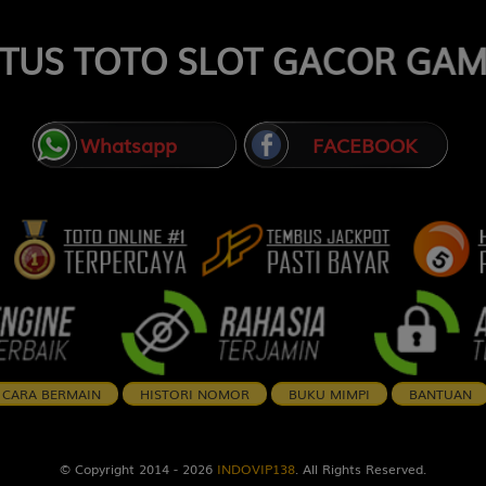
 TOTO SLOT GACOR GAMPAN
Whatsapp
FACEBOOK
CARA BERMAIN
HISTORI NOMOR
BUKU MIMPI
BANTUAN
© Copyright 2014 - 2026
INDOVIP138
. All Rights Reserved.