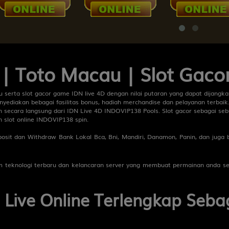
 Toto Macau | Slot Gaco
 serta slot gacor game IDN live 4D dengan nilai putaran yang dapat dijangka
yediakan bebagai fasilitas bonus, hadiah merchandise dan pelayanan terbaik
n secara langsung dari IDN Live 4D INDOVIP138 Pools. Slot gacor sebagai
 slot online INDOVIP138 spin.
it dan Withdraw Bank Lokal Bca, Bni, Mandiri, Danamon, Panin, dan juga
m teknologi terbaru dan kelancaran server yang membuat permainan anda se
Live Online Terlengkap Sebag