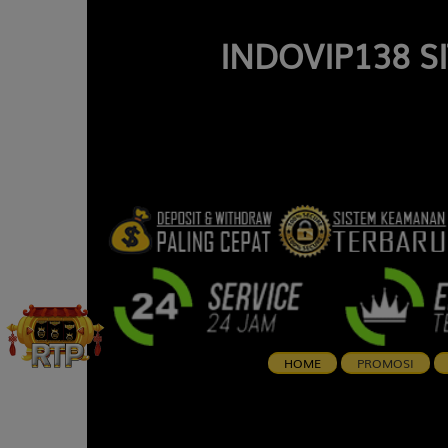
INDOVIP138 SITUS
HOME
PROMOSI