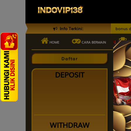
atang di Situs Toto INDOVIP138, dapatkan bonus deposit pertama 5
Info Terkini:
HOME
CARA BERMAIN
H
Daftar
DEPOSIT
WITHDRAW