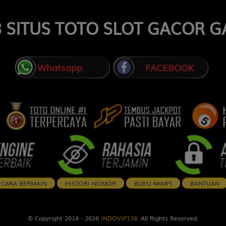
US TOTO SLOT GACOR GAMP
Whatsapp
FACEBOOK
CARA BERMAIN
HISTORI NOMOR
BUKU MIMPI
BANTUAN
© Copyright 2014 - 2026
INDOVIP138
. All Rights Reserved.