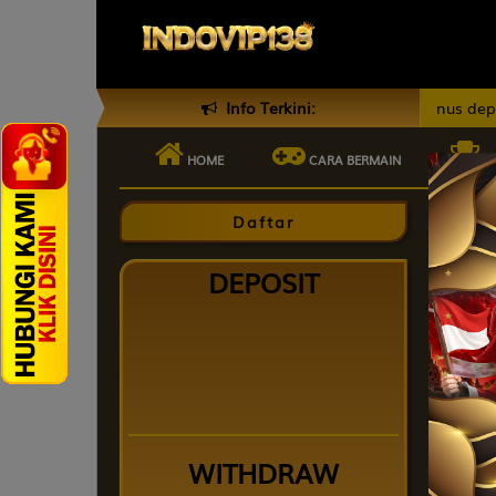
ng di Situs Toto INDOVIP138, dapatkan bonus deposit pertama 50% 
Info Terkini:
HOME
CARA BERMAIN
H
Daftar
DEPOSIT
WITHDRAW