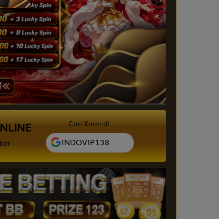
Cari Kami di:
NLINE
INDOVIP138
ber