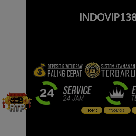
INDOVIP138 SIT
HOME
PROMOSI