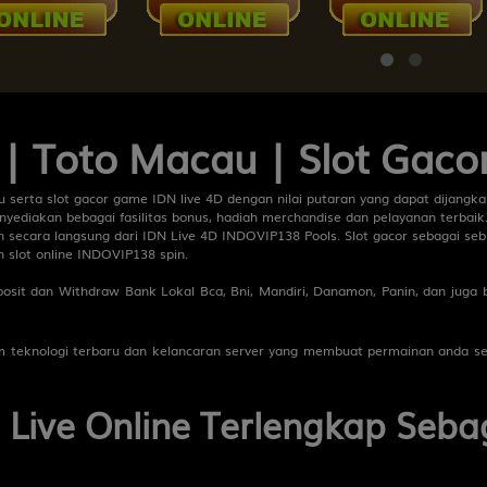
 Toto Macau | Slot Gaco
 serta slot gacor game IDN live 4D dengan nilai putaran yang dapat dijangka
yediakan bebagai fasilitas bonus, hadiah merchandise dan pelayanan terbaik
n secara langsung dari IDN Live 4D INDOVIP138 Pools. Slot gacor sebagai
 slot online INDOVIP138 spin.
it dan Withdraw Bank Lokal Bca, Bni, Mandiri, Danamon, Panin, dan juga
m teknologi terbaru dan kelancaran server yang membuat permainan anda se
Live Online Terlengkap Sebag