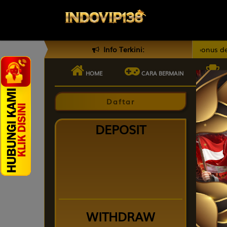
tang di Situs Toto INDOVIP138, dapatkan bonus deposit pertama 50
Info Terkini:
HOME
CARA BERMAIN
H
Daftar
DEPOSIT
WITHDRAW