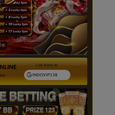
Cari Kami di:
NLINE
INDOVIP138
ber