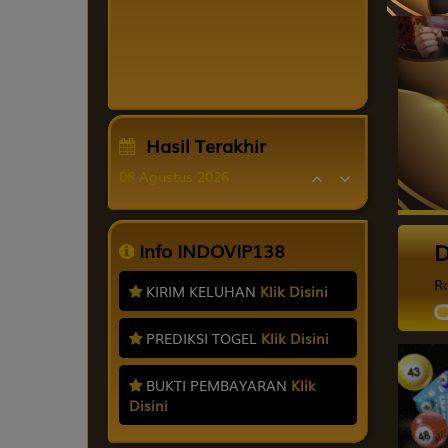
Hasil Terakhir
08 Agustus 2026
ICTOTO17
4
5
2
6
D
Info INDOVIP138
ICTOTO20
6
3
5
4
R
KIRIM KELUHAN
Klik Disini
ICTOTO23
3
7
8
9
PREDIKSI TOGEL
Klik Disini
SG7DAYS
0
9
5
0
BUKTI PEMBAYARAN
Klik
Disini