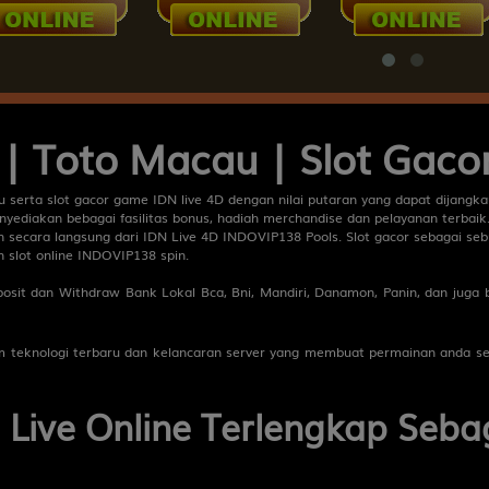
 Toto Macau | Slot Gaco
 serta slot gacor game IDN live 4D dengan nilai putaran yang dapat dijangka
yediakan bebagai fasilitas bonus, hadiah merchandise dan pelayanan terbaik
n secara langsung dari IDN Live 4D INDOVIP138 Pools. Slot gacor sebagai
 slot online INDOVIP138 spin.
it dan Withdraw Bank Lokal Bca, Bni, Mandiri, Danamon, Panin, dan juga
m teknologi terbaru dan kelancaran server yang membuat permainan anda se
Live Online Terlengkap Sebag