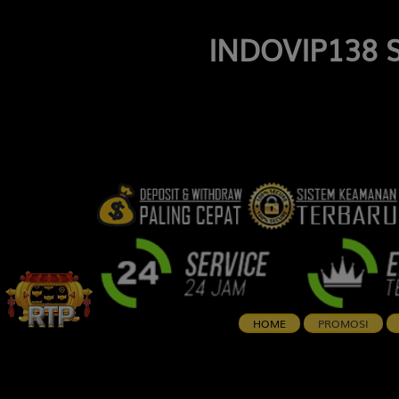
INDOVIP138 SITU
HOME
PROMOSI