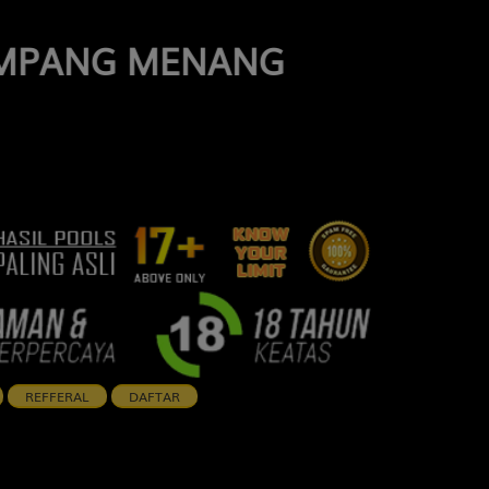
NG MENANG
REFFERAL
DAFTAR