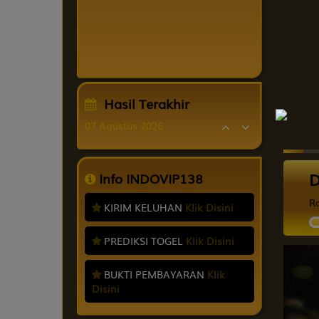
Hasil Terakhir
07 Agustus 2026
ZC CAPRICORN
4
0
8
6
D
Info INDOVIP138
ZC PISCES
4
5
9
1
R
KIRIM KELUHAN
Klik Disini
ZC SCORPIO
9
2
0
7
PREDIKSI TOGEL
Klik Disini
ZC VIRGO
3
2
0
5
BUKTI PEMBAYARAN
Klik
Disini