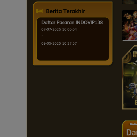
Berita Terakhir
Daftar Pasaran INDOVIP138
07-07-2026 16:06:04
09-05-2025 10:27:57