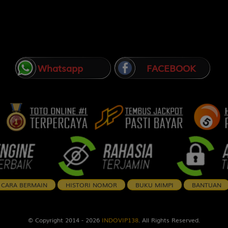
Whatsapp
FACEBOOK
CARA BERMAIN
HISTORI NOMOR
BUKU MIMPI
BANTUAN
© Copyright 2014 - 2026
INDOVIP138
. All Rights Reserved.