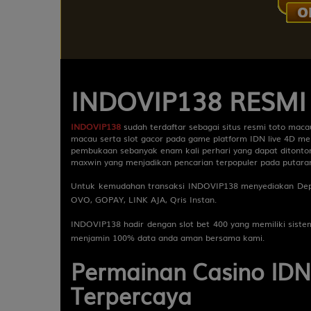
INDOVIP138 RESMI |
INDOVIP138
sudah terdaftar sebagai situs resmi toto macau
macau serta slot gacor pada game platform IDN live 4D men
pembukaan sebanyak enam kali perhari yang dapat ditonto
maxwin yang menjadikan pencarian terpopuler pada putaran
Untuk kemudahan transaksi INDOVIP138 menyediakan Depos
OVO, GOPAY, LINK AJA, Qris Instan.
INDOVIP138 hadir dengan slot bet 400 yang memiliki siste
menjamin 100% data anda aman bersama kami.
Permainan Casino IDN 
Terpercaya