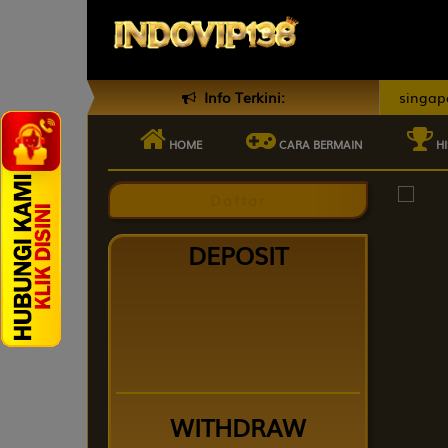
a banyak pilihan pasaran togel seperti togel singapore, togel ho
Info Terkini:
HOME
CARA BERMAIN
H
Daftar
DEPOSIT
WITHDRAW