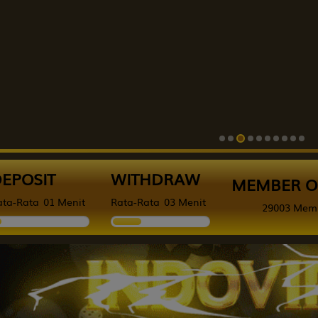
EPOSIT
WITHDRAW
MEMBER O
ata-Rata
01
Menit
Rata-Rata
03
Menit
29003
Mem