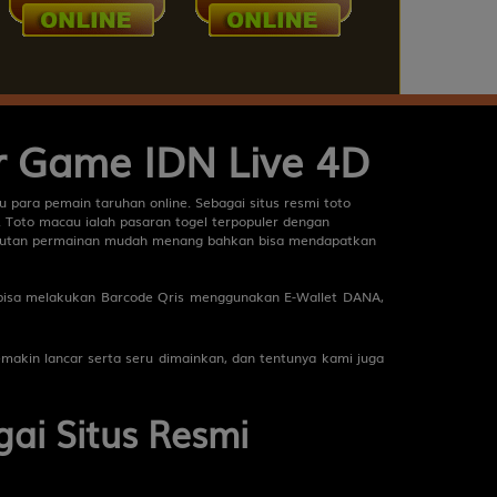
r Game IDN Live 4D
u para pemain taruhan online. Sebagai situs resmi toto
. Toto macau ialah pasaran togel terpopuler dengan
 sebutan permainan mudah menang bahkan bisa mendapatkan
 bisa melakukan Barcode Qris menggunakan E-Wallet DANA,
makin lancar serta seru dimainkan, dan tentunya kami juga
ai Situs Resmi