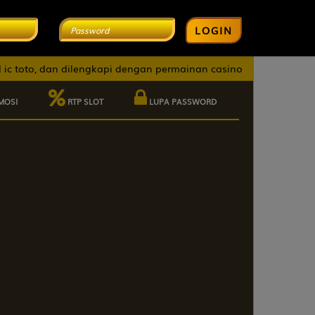
LOGIN
n dilengkapi dengan permainan casino live online terlengkap.
MOSI
RTP SLOT
LUPA PASSWORD