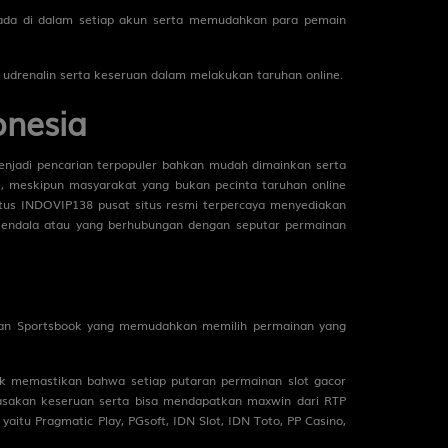
a ada di dalam setiap akun serta memudahkan para pemain
 udrenalin serta keseruan dalam melakukan taruhan online.
onesia
enjadi pencarian terpopuler bahkan mudah dimainkan serta
e, meskipun masyarakat yang bukan pecinta taruhan online
 situs INDOVIP138 pusat situs resmi terpercaya menyediakan
kendala atau yang berhubungan dengan seputar permainan
er dan Sportsbook yang memudahkan memilih permainan yang
uk memastikan bahwa setiap putaran permainan slot gacor
akan keseruan serta bisa mendapatkan maxwin dari RTP
aitu Pragmatic Play, PGsoft, IDN Slot, IDN Toto, PP Casino,