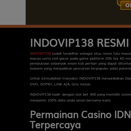
INDOVIP138 RESMI |
INDOVIP138
sudah terdaftar sebagai situs resmi toto macau
macau serta slot gacor pada game platform IDN live 4D men
pembukaan sebanyak enam kali perhari yang dapat ditonto
maxwin yang menjadikan pencarian terpopuler pada putaran
Untuk kemudahan transaksi INDOVIP138 menyediakan Depos
OVO, GOPAY, LINK AJA, Qris Instan.
INDOVIP138 hadir dengan slot bet 400 yang memiliki siste
menjamin 100% data anda aman bersama kami.
Permainan Casino IDN 
Terpercaya