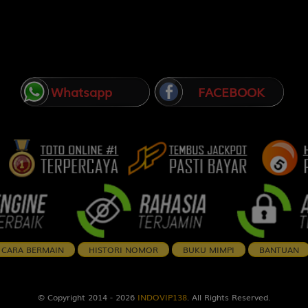
Whatsapp
FACEBOOK
CARA BERMAIN
HISTORI NOMOR
BUKU MIMPI
BANTUAN
© Copyright 2014 - 2026
INDOVIP138
. All Rights Reserved.