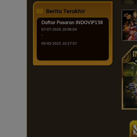
Berita Terakhir
Daftar Pasaran INDOVIP138
07-07-2026 16:06:04
09-05-2025 10:27:57