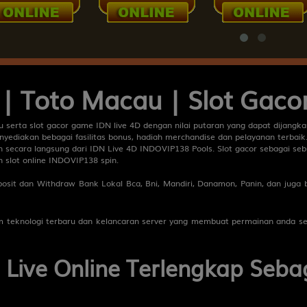
 Toto Macau | Slot Gaco
 serta slot gacor game IDN live 4D dengan nilai putaran yang dapat dijangka
yediakan bebagai fasilitas bonus, hadiah merchandise dan pelayanan terbaik
n secara langsung dari IDN Live 4D INDOVIP138 Pools. Slot gacor sebagai
 slot online INDOVIP138 spin.
it dan Withdraw Bank Lokal Bca, Bni, Mandiri, Danamon, Panin, dan juga
m teknologi terbaru dan kelancaran server yang membuat permainan anda se
Live Online Terlengkap Sebag