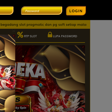
LOGIN
ragmatic dan pg soft setiap malam. Tersedia banyak pilihan pasar
×
MOSI
RTP SLOT
LUPA PASSWORD