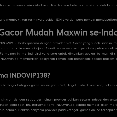
han permainan casino idn live online bahkan beberapa casino sudah lam
e yang membuktikan resminya provider IDN Live dan para pemain mendapatkan
t Gacor Mudah Maxwin se-Ind
 INDOVIP138 berkerjasama dengan provider Slot Gacor yang sudah saat ini m
ran atau spin menjadi ajang favoritnya masyarakat pencinta putaran onlin
. Permainan ini menjadi viral yang seru untuk dimainkan apalagi bermain di
mi INDOVIP138 memberikan pelayanan ramah dan menangani segala macam 
ama INDOVIP138?
 berbagai kategori game online yaitu Slot, Togel, Toto, Livecasino, pok
i sinkron dengan setiap permainan provider bahkan secara independen unt
angan pada saat itu. Bersama kami INDOVIP138 semua member akan meras
uh pemain. Bahkan penyedia provider pada kategori games online terpopuler y